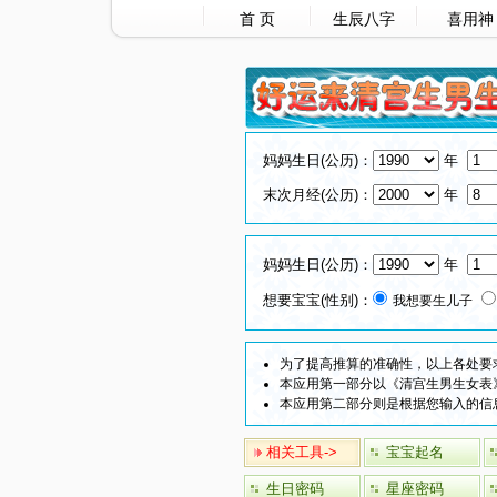
首 页
生辰八字
喜用神
妈妈生日(公历)：
年
末次月经(公历)：
年
妈妈生日(公历)：
年
想要宝宝(性别)：
我想要生儿子
为了提高推算的准确性，以上各处要
本应用第一部分以《清宫生男生女表
本应用第二部分则是根据您输入的信
相关工具->
宝宝起名
生日密码
星座密码