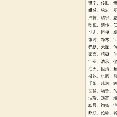
贤宁、传胜、
骐盛、铭宏、
浩哲、瑞宗、
欧桓、清传、
期训、恒项、
缘时、释寒、
驿默、天韶、
家言、桤硕、
宝圣、浩承、
征天、恒清、
盛乾、棋腾、
千阳、玮润、
左翰、涵晋、
浩瑞、远富、
耿晨、翊择、
政航、伦驿、