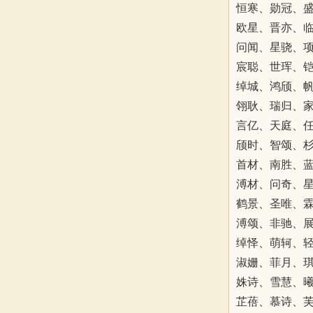
恒寒、勋冠、
欧星、晋亦、
问闻、星骁、
宸聪、世珲、
绰城、鸿颀、
翎耿、瑞归、
言亿、天庭、
颀时、智颂、
首材、南胜、
溥材、问奇、
鹤景、圣唯、
溥颂、非驰、
绰怿、萌轲、
淑姗、菲月、
姝诗、雪慧、
芷蓓、慕诗、