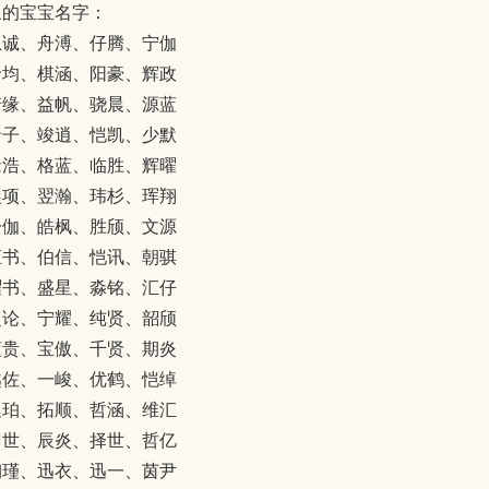
象的宝宝名字：
恩诚、舟溥、仔腾、宁伽
贤均、棋涵、阳豪、辉政
诺缘、益帆、骁晨、源蓝
晋子、竣逍、恺凯、少默
缘浩、格蓝、临胜、辉曜
晨项、翌瀚、玮杉、珲翔
一伽、皓枫、胜颀、文源
桓书、伯信、恺讯、朝骐
曜书、盛星、淼铭、汇仔
超论、宁耀、纯贤、韶颀
蓝贵、宝傲、千贤、期炎
越佐、一峻、优鹤、恺绰
廷珀、拓顺、哲涵、维汇
羽世、辰炎、择世、哲亿
娴瑾、迅衣、迅一、茵尹