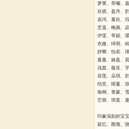
梦菁、莘曦、
欣祺、盈丹、
岚珂、蕙欣、
芝遥、晚琬、
伊莲、莘妮、
衣娅、绮萌、
妤卿、怡若、
曼蕙、姝盈、
浅茵、薇音、
蓓莲、朵琪、
恬奕、晴蔓、
瑜桐、青蒙、
艺萌、琪茗、
印象深刻的宝
延忆、图颂、