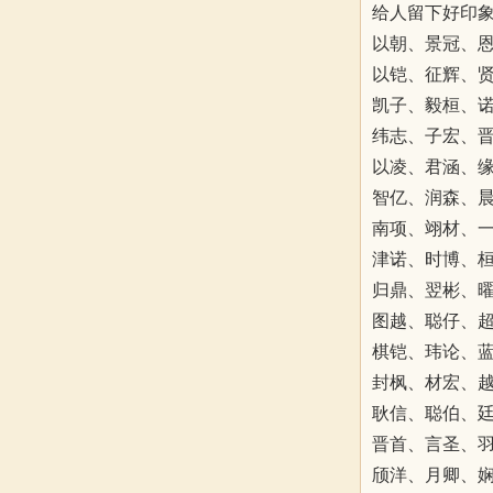
给人留下好印
以朝、景冠、
以铠、征辉、
凯子、毅桓、
纬志、子宏、
以凌、君涵、
智亿、润森、
南项、翊材、
津诺、时博、
归鼎、翌彬、
图越、聪仔、
棋铠、玮论、
封枫、材宏、
耿信、聪伯、
晋首、言圣、
颀洋、月卿、