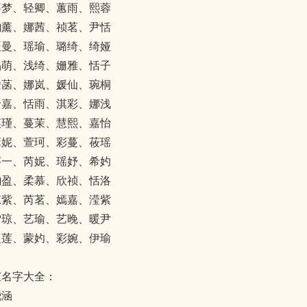
嘉梦、轻卿、蕙雨、熙蓉
韵薰、娜茜、祯茗、尹恬
珏曼、瑶瑜、璐绮、绮娅
晶萌、浅绮、姗雅、恬子
瑗菡、娜岚、媛仙、琬桐
岭嘉、恬雨、淇彩、娜浅
瑛瑾、蔓茉、慧熙、嘉怡
萁妮、萱珂、彩蔓、莜瑶
芋一、芮妮、瑶妤、希妁
韵盈、柔慕、欣祯、恬洛
琼紫、芮茗、嫣嘉、滢紫
雪琼、艺瑜、艺晚、暖尹
曼莲、蒙妁、彩婉、伊瑜
宝名字大全：
骁涵