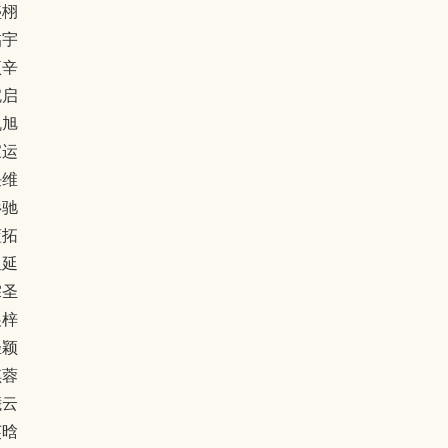
盛栩
临宇
项辛
铠启
帆旭
家运
任维
杉驰
蓝拓
星延
霖圣
展梓
轻颖
琪蓉
曦云
芙晗