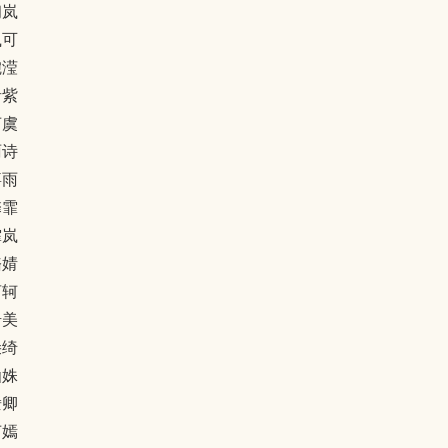
初岚
岚可
婉滢
青紫
茵虞
雨诗
嘉雨
馨霏
霏岚
璐婧
茗轲
珊美
朵绮
仙姝
瑗卿
茵嫣