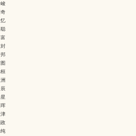
贵峻
图奇
恩忆
任聪
淼富
宝封
传邦
信图
伽桓
超洲
普辰
竣星
闻珲
竣津
润政
聪纯