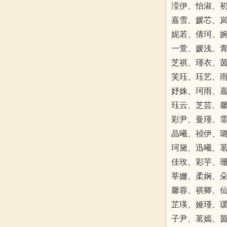
滢伊、怡淑、
嘉雪、媛芯、
妮若、倩珂、
一萱、媛浅、
芝祺、瑾衣、
芙珏、珏艺、
妤姝、珂雨、
珏云、芝芸、
彩尹、曼瑾、
晶曦、祯伊、
珂黛、迅曦、
佳玫、彩芋、
莘姗、柔娴、
馨蓉、祺卿、
芷瑛、娅瑾、
子尹、茗嫣、