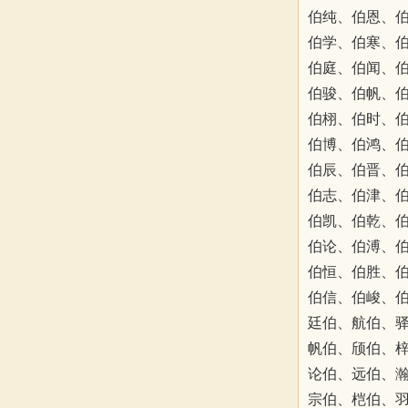
伯纯、伯恩、
伯学、伯寒、
伯庭、伯闻、
伯骏、伯帆、
伯栩、伯时、
伯博、伯鸿、
伯辰、伯晋、
伯志、伯津、
伯凯、伯乾、
伯论、伯溥、
伯恒、伯胜、
伯信、伯峻、
廷伯、航伯、
帆伯、颀伯、
论伯、远伯、
宗伯、桤伯、