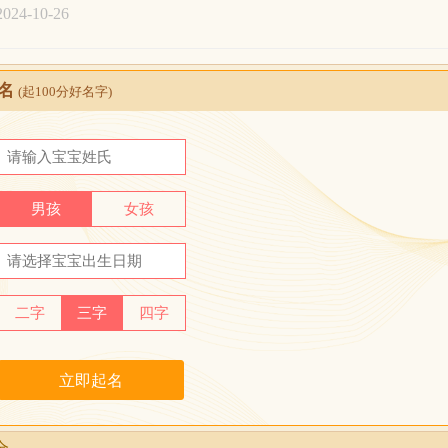
2024-10-26
名
(起100分好名字)
男孩
女孩
二字
三字
四字