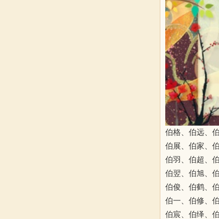
伯格、伯远、
伯展、伯家、
伯羽、伯超、
伯翌、伯旭、
伯俊、伯鹤、
伯一、伯修、
伯宸、伯绎、