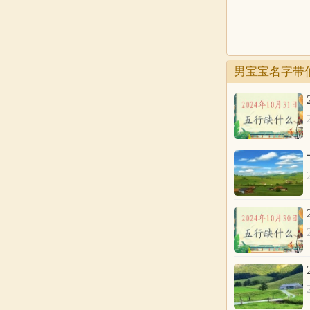
男宝宝名字带