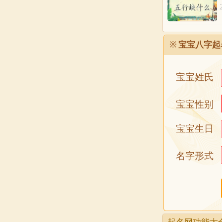
※
宝宝八字起
宝宝姓氏
宝宝性别
宝宝生日
名字形式