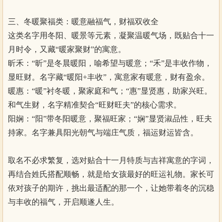
三、冬暖聚福类：暖意融福气，财福双收全
这类名字用冬阳、暖景等元素，凝聚温暖气场，既贴合十一
月时令，又藏“暖家聚财”的寓意。
昕禾：“昕”是冬晨暖阳，喻希望与暖意；“禾”是丰收作物，
显旺财。名字藏“暖阳+丰收”，寓意家有暖意，财有盈余。
暖惠：“暖”衬冬暖，聚家庭和气；“惠”显贤惠，助家兴旺。
和气生财，名字精准契合“旺财旺夫”的核心需求。
阳娴：“阳”带冬阳暖意，聚福旺家；“娴”显贤淑品性，旺夫
持家。名字兼具阳光朝气与端庄气质，福运财运皆含。
取名不必求繁复，选对贴合十一月特质与吉祥寓意的字词，
再结合姓氏搭配顺畅，就是给女孩最好的旺运礼物。家长可
依对孩子的期许，挑出最适配的那一个，让她带着冬的沉稳
与丰收的福气，开启顺遂人生。