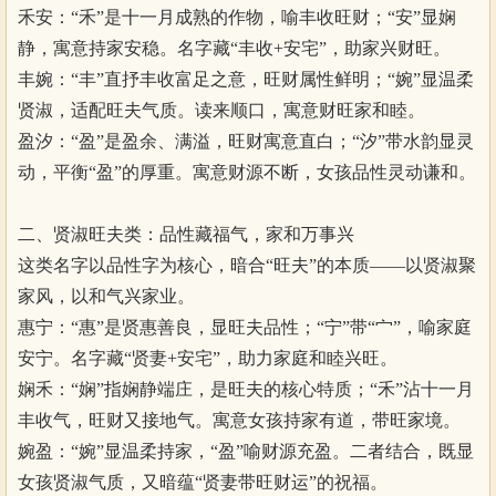
禾安：“禾”是十一月成熟的作物，喻丰收旺财；“安”显娴
静，寓意持家安稳。名字藏“丰收+安宅”，助家兴财旺。
丰婉：“丰”直抒丰收富足之意，旺财属性鲜明；“婉”显温柔
贤淑，适配旺夫气质。读来顺口，寓意财旺家和睦。
盈汐：“盈”是盈余、满溢，旺财寓意直白；“汐”带水韵显灵
动，平衡“盈”的厚重。寓意财源不断，女孩品性灵动谦和。
二、贤淑旺夫类：品性藏福气，家和万事兴
这类名字以品性字为核心，暗合“旺夫”的本质——以贤淑聚
家风，以和气兴家业。
惠宁：“惠”是贤惠善良，显旺夫品性；“宁”带“宀”，喻家庭
安宁。名字藏“贤妻+安宅”，助力家庭和睦兴旺。
娴禾：“娴”指娴静端庄，是旺夫的核心特质；“禾”沾十一月
丰收气，旺财又接地气。寓意女孩持家有道，带旺家境。
婉盈：“婉”显温柔持家，“盈”喻财源充盈。二者结合，既显
女孩贤淑气质，又暗蕴“贤妻带旺财运”的祝福。