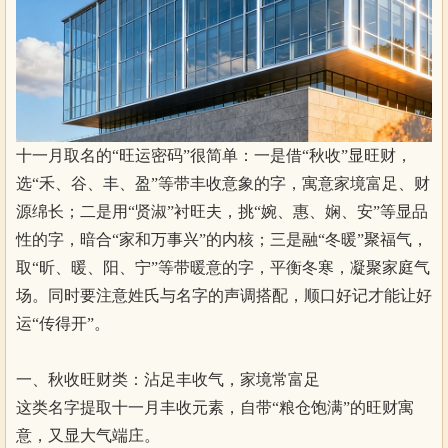
十一月取名的“旺运密码”很简单：一是借“秋收”显旺财，
选“禾、谷、丰、盈”等带丰收意象的字，寓意家境富足、财
源绵长；二是用“贤淑”衬旺夫，挑“婉、惠、娴、安”等显品
性的字，暗合“家和万事兴”的内核；三是融“冬暖”聚福气，
取“昕、暖、阳、宁”等带暖意的字，平衡冬寒，凝聚家庭气
场。同时要注意姓氏与名字的声调搭配，顺口好记才能让好
运“传得开”。
一、秋收旺财类：沾足丰收气，家境常富足
这类名字提取十一月丰收元素，自带“粮仓饱满”的旺财寓
意，又显大气端庄。