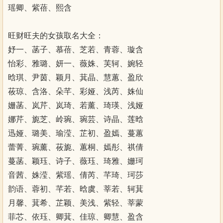
瑶卿、紫蓓、熙含
旺财旺夫的女孩取名大全：
妤一、菡子、慕蓓、芝若、青蓉、璇含
怡彩、雅璐、妍一、薇姝、芙轲、婉轻
晗琪、尹茵、颖月、萁晶、慧蕙、盈欣
莜琼、含洛、朵芊、彩娅、浅芮、姝仙
姗菡、岚芹、岚琦、若薰、琦瑛、浅娅
娜芹、旎芝、岭琬、琬芸、诗晶、莲晗
迅娅、璐美、瑜滢、芷初、盈嫣、蔓蕙
蕾菁、琬薰、莜旎、蕙桐、嫣彤、祺倩
蔓菡、颖珏、诗子、薇珏、琦雅、姗珂
音茜、姝滢、紫瑶、倩芮、芊琦、珂莎
韵语、蓉初、芊若、晗虞、莘若、轲萁
月馨、萁希、芷颖、美浅、紫轻、莘蒙
菲芯、依珏、卿萁、佳琼、卿慧、盈含