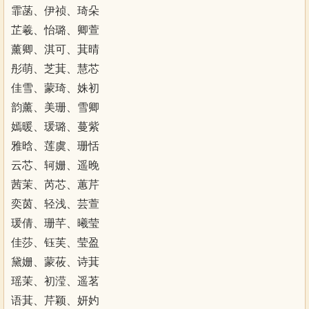
霏菡、伊祯、琦朵
芷羲、怡璐、卿萱
薰卿、淇可、萁晴
彤萌、芝萁、慧芯
佳雪、蒙琦、姝初
韵薰、美珊、雪卿
嫣暖、瑗璐、蔓紫
雅晗、莲虞、珊恬
云芯、轲姗、遥晚
茜茉、芮芯、蕙芹
奕茵、轻浅、芸萱
瑗倩、珊芊、曦莹
佳莎、钰芙、莹盈
黛姗、蒙莜、诗萁
瑶茉、初滢、遥茗
语萁、芹颖、妍妁