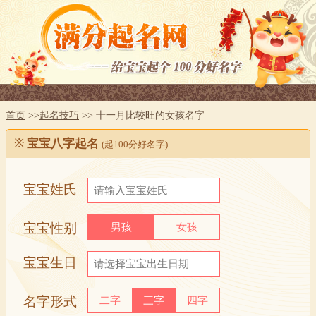
首页
>>
起名技巧
>> 十一月比较旺的女孩名字
※
宝宝八字起名
(起100分好名字)
宝宝姓氏
宝宝性别
男孩
女孩
宝宝生日
名字形式
二字
三字
四字