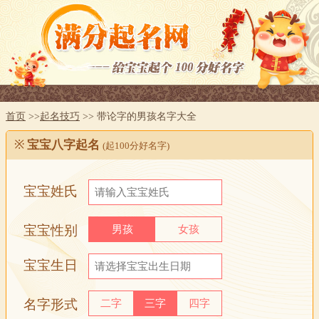
首页
>>
起名技巧
>> 带论字的男孩名字大全
※
宝宝八字起名
(起100分好名字)
宝宝姓氏
宝宝性别
男孩
女孩
宝宝生日
名字形式
二字
三字
四字